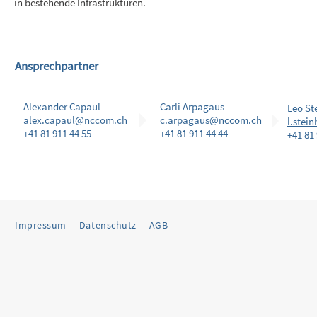
in bestehende Infrastrukturen.
Ansprechpartner
Alexander Capaul
Carli Arpagaus
Leo St
alex.capaul@nccom.ch
c.arpagaus@nccom.ch
l.stei
+41 81 911 44 55
+41 81 911 44 44
+41 81 
Impressum
Datenschutz
AGB